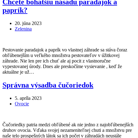
Chcete bohatšiu násadu paradajok a
paprík?
20. júna 2023
Zelenina
Pestovanie paradajok a paprík vo vlastnej záhrade sa stáva čoraz
obľúbenejším u veľkého množstva pestovateľov v úžitkovej
záhrade. Nie len pre ich chuť ale aj pocit z vlastnoručne
vypestovanej úrody. Dnes ale preskočíme vysievanie , keď že
aktuálne je už…
Správna výsadba čučoriedok
5. apríla 2023
Ovocie
Čučoriedky patria medzi obľúbené ak nie jedno z najobľúbenejších
druhov ovocia. Vďaka svojej nezameniteľnej chuti a množstvu pre
naše telo prospešných látok sa ich počet v záhradách neustále