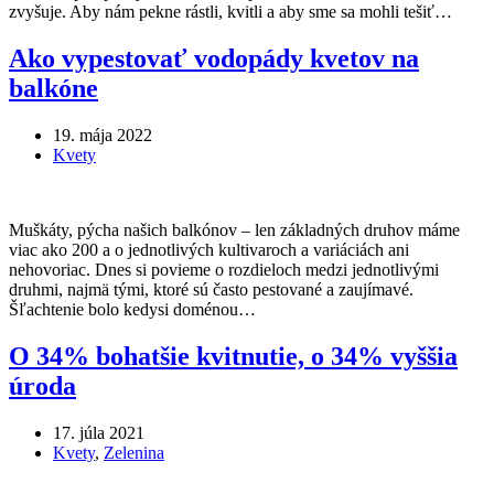
zvyšuje. Aby nám pekne rástli, kvitli a aby sme sa mohli tešiť…
Ako vypestovať vodopády kvetov na
balkóne
19. mája 2022
Kvety
Muškáty, pýcha našich balkónov – len základných druhov máme
viac ako 200 a o jednotlivých kultivaroch a variáciách ani
nehovoriac. Dnes si povieme o rozdieloch medzi jednotlivými
druhmi, najmä tými, ktoré sú často pestované a zaujímavé.
Šľachtenie bolo kedysi doménou…
O 34% bohatšie kvitnutie, o 34% vyššia
úroda
17. júla 2021
Kvety
,
Zelenina