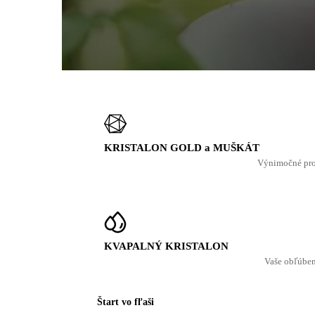
KRISTALON GOLD a MUŠKÁT
Výnimočné prod
KVAPALNÝ KRISTALON
Vaše obľúbené
Štart vo fľaši