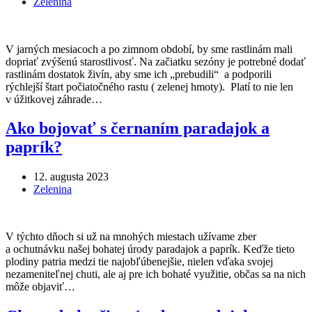
Zelenina
V jarných mesiacoch a po zimnom období, by sme rastlinám mali
dopriať zvýšenú starostlivosť. Na začiatku sezóny je potrebné dodať
rastlinám dostatok živín, aby sme ich „prebudili“ a podporili
rýchlejší štart počiatočného rastu ( zelenej hmoty). Platí to nie len
v úžitkovej záhrade…
Ako bojovať s černaním paradajok a
paprík?
12. augusta 2023
Zelenina
V týchto dňoch si už na mnohých miestach užívame zber
a ochutnávku našej bohatej úrody paradajok a paprík. Keďže tieto
plodiny patria medzi tie najobľúbenejšie, nielen vďaka svojej
nezameniteľnej chuti, ale aj pre ich bohaté využitie, občas sa na nich
môže objaviť…