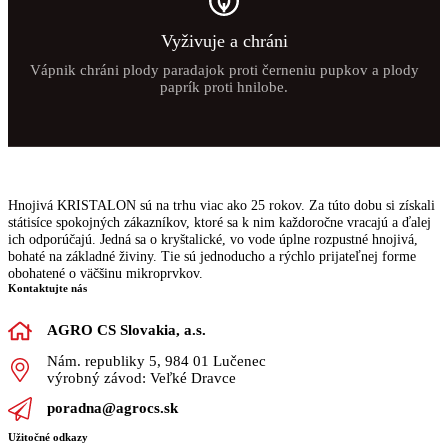
Vyživuje a chráni
Vápnik chráni plody paradajok proti černeniu pupkov a plody
paprík proti hnilobe.
Hnojivá KRISTALON sú na trhu viac ako 25 rokov. Za túto dobu si získali
státisíce spokojných zákazníkov, ktoré sa k nim každoročne vracajú a ďalej
ich odporúčajú. Jedná sa o kryštalické, vo vode úplne rozpustné hnojivá,
bohaté na základné živiny. Tie sú jednoducho a rýchlo prijateľnej forme
obohatené o väčšinu mikroprvkov.
Kontaktujte nás
AGRO CS Slovakia, a.s.
Nám. republiky 5, 984 01 Lučenec
výrobný závod: Veľké Dravce
poradna@agrocs.sk
Užitočné odkazy