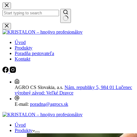
Späť
na
obsah
Žiadne
výsledky
Úvod
Produkty
Poradňa pestovateľa
Kontakt
AGRO CS Slovakia, a.s.
Nám. republiky 5, 984 01 Lučenec
výrobný závod: Veľké Dravce
E-mail:
poradna@agrocs.sk
Úvod
Produkty