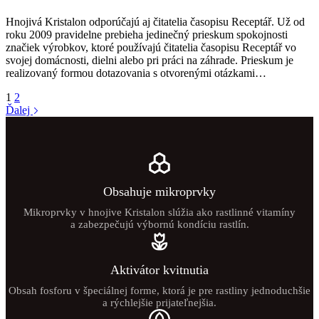
Hnojivá Kristalon odporúčajú aj čitatelia časopisu Receptář. Už od
roku 2009 pravidelne prebieha jedinečný prieskum spokojnosti
značiek výrobkov, ktoré používajú čitatelia časopisu Receptář vo
svojej domácnosti, dielni alebo pri práci na záhrade. Prieskum je
realizovaný formou dotazovania s otvorenými otázkami…
1
2
Ďalej
Obsahuje mikroprvky
Mikroprvky v hnojive Kristalon slúžia ako rastlinné vitamíny
a zabezpečujú výbornú kondíciu rastlín.
Aktivátor kvitnutia
Obsah fosforu v špeciálnej forme, ktorá je pre rastliny jednoduchšie
a rýchlejšie prijateľnejšia.