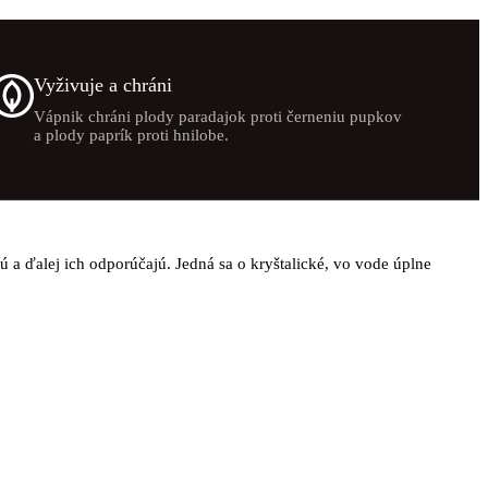
Vyživuje a chráni
Vápnik chráni plody paradajok proti černeniu pupkov
a plody paprík proti hnilobe.
 a ďalej ich odporúčajú. Jedná sa o kryštalické, vo vode úplne