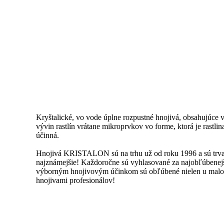
Kryštalické, vo vode úplne rozpustné hnojivá, obsahujúce 
vývin rastlín vrátane mikroprvkov vo forme, ktorá je rastli
účinná.
Hnojivá KRISTALON sú na trhu už od roku 1996 a sú trval
najznámejšie! Každoročne sú vyhlasované za najobľúbenej
výborným hnojivovým účinkom sú obľúbené nielen u malospot
hnojivami profesionálov!