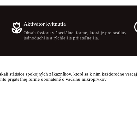
Aktivátor kvitnutia
Obsah fosforu v špeciálnej forme, ktorá je pre rastliny
jednoduchšie a rýchlejšie prijateľnejšia.
ali státisíce spokojných zákazníkov, ktoré sa k nim každoročne vracajú
chlo prijateľnej forme obohatené o väčšinu mikroprvkov.