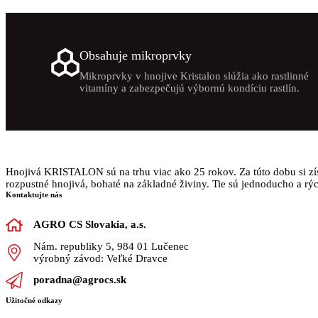
Obsahuje mikroprvky
Mikroprvky v hnojive Kristalon slúžia ako rastlinné
vitamíny a zabezpečujú výbornú kondíciu rastlín.
Hnojivá KRISTALON sú na trhu viac ako 25 rokov. Za túto dobu si získ
rozpustné hnojivá, bohaté na základné živiny. Tie sú jednoducho a rý
Kontaktujte nás
AGRO CS Slovakia, a.s.
Nám. republiky 5, 984 01 Lučenec
výrobný závod: Veľké Dravce
poradna@agrocs.sk
Užitočné odkazy