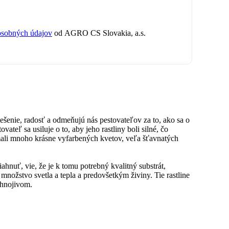
osobných údajov
od AGRO CS Slovakia, a.s.
tešenie, radosť a odmeňujú nás pestovateľov za to, ako sa o
vateľ sa usiluje o to, aby jeho rastliny boli silné, čo
, mali mnoho krásne vyfarbených kvetov, veľa šťavnatých
ahnuť, vie, že je k tomu potrebný kvalitný substrát,
 množstvo svetla a tepla a predovšetkým živiny. Tie rastline
hnojivom.