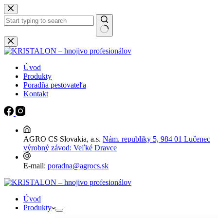
Späť
na
obsah
Žiadne
výsledky
Úvod
Produkty
Poradňa pestovateľa
Kontakt
AGRO CS Slovakia, a.s.
Nám. republiky 5, 984 01 Lučenec
výrobný závod: Veľké Dravce
E-mail:
poradna@agrocs.sk
Úvod
Produkty