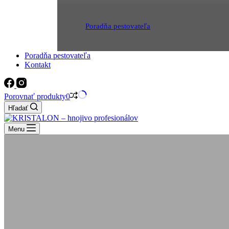
Poradňa pestovateľa
Poradňa pestovateľa
Kontakt
Porovnať produkty
0
Hľadať
Menu