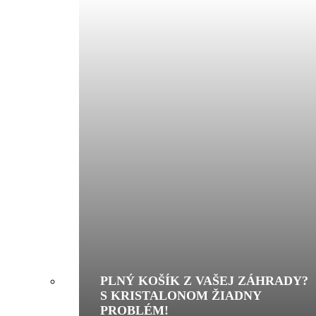
PLNÝ KOŠÍK Z VAŠEJ ZÁHRADY?
S KRISTALONOM ŽIADNY
PROBLÉM!