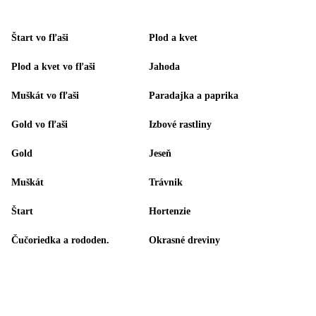
Štart vo fľaši
Plod a kvet
Plod a kvet vo fľaši
Jahoda
Muškát vo fľaši
Paradajka a paprika
Gold vo fľaši
Izbové rastliny
Gold
Jeseň
Muškát
Trávnik
Štart
Hortenzie
Čučoriedka a rododen.
Okrasné dreviny