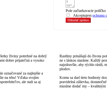
Pole začiarkavacie políčko
Akceptujem
ochranu 
Odoslať správu
všetky živiny potrebné na dobrý
Rastliny prinášajú do života po
nami dobre prijateľná a vysoko
ne s láskou staráme. Každý pesto
najzdravšie, aby rýchlo rástli
plodov.
e označované za najlepšie a
šie na trhu! Vďaka svojim
Komu sa darí tieto hodnoty dosi
rebiteľov, ale stali sa aj
pravidelná zálievka, dostatočné
musíme dodať my – kvalitným 