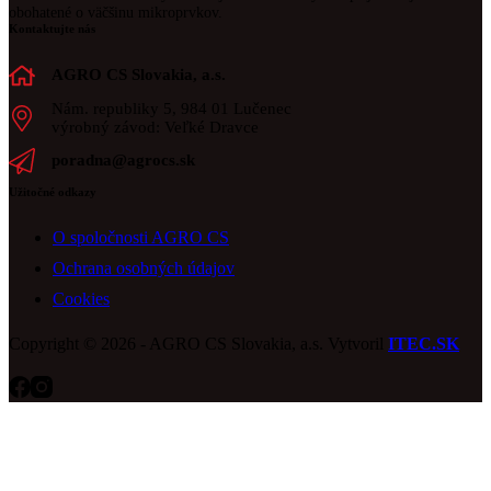
obohatené o väčšinu mikroprvkov.
Kontaktujte nás
AGRO CS Slovakia, a.s.
Nám. republiky 5, 984 01 Lučenec
výrobný závod: Veľké Dravce
poradna@agrocs.sk
Užitočné odkazy
O spoločnosti AGRO CS
Ochrana osobných údajov
Cookies
Copyright © 2026 - AGRO CS Slovakia, a.s. Vytvoril
ITEC.SK