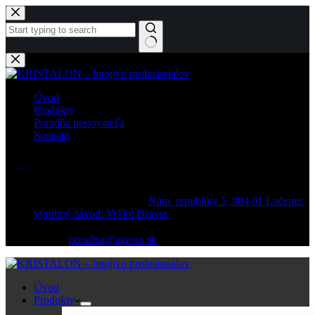
Späť
na
obsah
Žiadne
výsledky
Úvod
Produkty
Poradňa pestovateľa
Kontakt
AGRO CS Slovakia, a.s.
Nám. republiky 5, 984 01 Lučenec
výrobný závod: Veľké Dravce
E-mail:
poradna@agrocs.sk
Úvod
Produkty