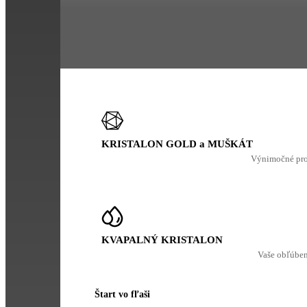
KRISTALON GOLD a MUŠKÁT
Výnimočné prod
KVAPALNÝ KRISTALON
Vaše obľúbené
Štart vo fľaši