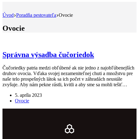
Úvod
Poradňa pestovateľa
Ovocie
Ovocie
Správna výsadba čučoriedok
Čučoriedky patria medzi obľúbené ak nie jedno z najobľúbenejších
druhov ovocia. Vďaka svojej nezameniteľnej chuti a množstvu pre
naše telo prospešných látok sa ich počet v záhradách neustále
zvyšuje. Aby nám pekne rástli, kvitli a aby sme sa mohli tešiť…
5. apríla 2023
Ovocie