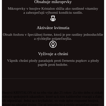
Obsahuje mikroprvky
Mikroprvky v hnojive Kristalon slúžia ako rastlinné vitamíny
a zabezpečujú výbornú kondíciu rastlín.
Aktivátor kvitnutia
Obsah fosforu v špeciálnej forme, ktorá je pre rastliny jednoduchšie
a rýchlejšie prijateľnejšia.
Vyživuje a chráni
Vápnik chráni plody paradajok proti černeniu pupkov a plody
paprík proti hnilobe.
Hnojivá KRISTALON sú na trhu viac ako 25 rokov. Za túto dobu si získali
státisíce spokojných zákazníkov, ktoré sa k nim každoročne vracajú a ďalej
ich odporúčajú. Jedná sa o kryštalické, vo vode úplne rozpustné hnojivá,
bohaté na základné živiny. Tie sú jednoducho a rýchlo prijateľnej forme