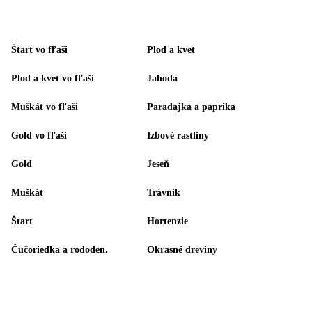
Štart vo fľaši
Plod a kvet
Plod a kvet vo fľaši
Jahoda
Muškát vo fľaši
Paradajka a paprika
Gold vo fľaši
Izbové rastliny
Gold
Jeseň
Muškát
Trávnik
Štart
Hortenzie
Čučoriedka a rododen.
Okrasné dreviny