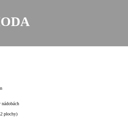
HODA
ín
v nádobách
m2 plochy)