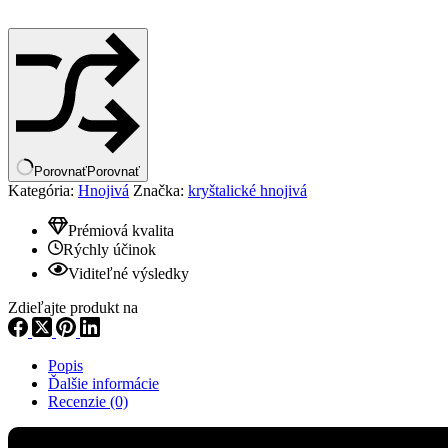
Porovnať
Porovnať
Kategória:
Hnojivá
Značka:
kryštalické hnojivá
Prémiová kvalita
Rýchly účinok
Viditeľné výsledky
Zdieľajte produkt na
Popis
Ďalšie informácie
Recenzie (0)