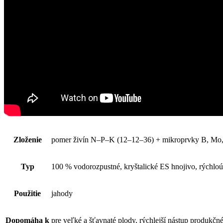
Zloženie
pomer živín N–P–K (12–12–36) + mikroprvky B, Mo,
Typ
100 % vodorozpustné, kryštalické ES hnojivo, rýchlo
Použitie
jahody
Dopomáha k
pre veľké a šťavnaté plody, rýchlejší nástup produkč