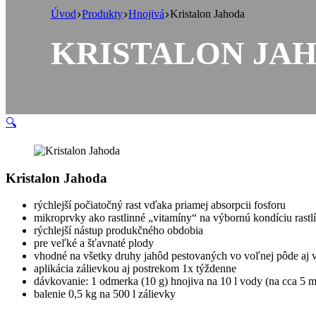
Úvod
Produkty
Hnojivá
Kristalon Jahoda
KRISTALON JA
🔍
Kristalon Jahoda
rýchlejší počiatočný rast vďaka priamej absorpcii fosforu
mikroprvky ako rastlinné „vitamíny“ na výbornú kondíciu rastl
rýchlejší nástup produkčného obdobia
pre veľké a šťavnaté plody
vhodné na všetky druhy jahôd pestovaných vo voľnej pôde aj 
aplikácia zálievkou aj postrekom 1x týždenne
dávkovanie: 1 odmerka (10 g) hnojiva na 10 l vody (na cca 5 
balenie 0,5 kg na 500 l zálievky