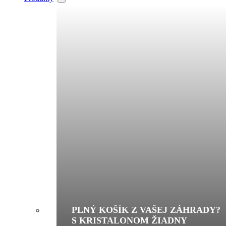
PLNÝ KOŠÍK Z VAŠEJ ZÁHRADY?
S KRISTALONOM ŽIADNY