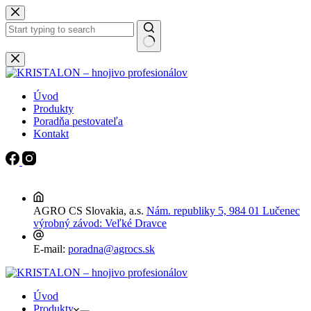
Späť
na
obsah
Žiadne
výsledky
Úvod
Produkty
Poradňa pestovateľa
Kontakt
AGRO CS Slovakia, a.s.
Nám. republiky 5, 984 01 Lučenec
výrobný závod: Veľké Dravce
E-mail:
poradna@agrocs.sk
Úvod
Produkty