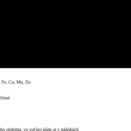
 Fe, Cu, Mn, Zn
účinné
ného obdobia, vo voľnej pôde aj v nádobách