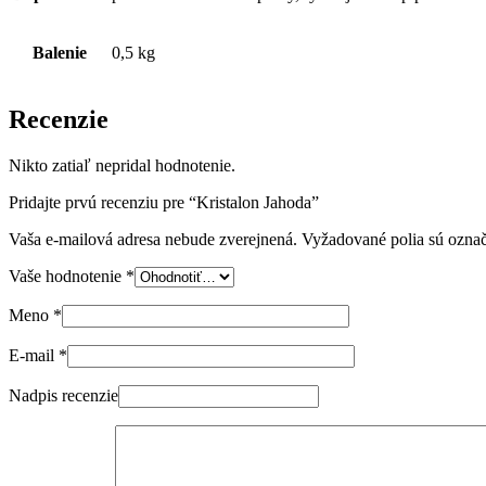
Balenie
0,5 kg
Recenzie
Nikto zatiaľ nepridal hodnotenie.
Pridajte prvú recenziu pre “Kristalon Jahoda”
Vaša e-mailová adresa nebude zverejnená.
Vyžadované polia sú ozna
Vaše hodnotenie
*
Meno
*
E-mail
*
Nadpis recenzie